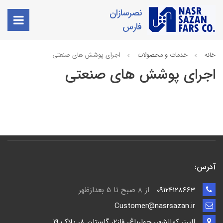
نصرسازان
فارس
خانه
خدمات و محصولات
اجرای پوشش های صنعتی
اجرای پوشش های صنعتی
آدرس:
09124128663
از 8 صبح تا 5 بعدازظهر
Customer@nasrsazan.ir
البرز، کمالشهر، چهارباغ، فاز2، گلستان 8، پلاک 19