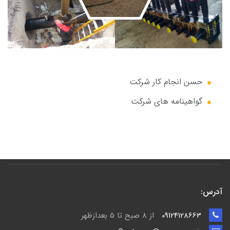
حسن انجام کار شرکت
گواهینامه های شرکت
آدرس:
09124128663
از 8 صبح تا 5 بعدازظهر